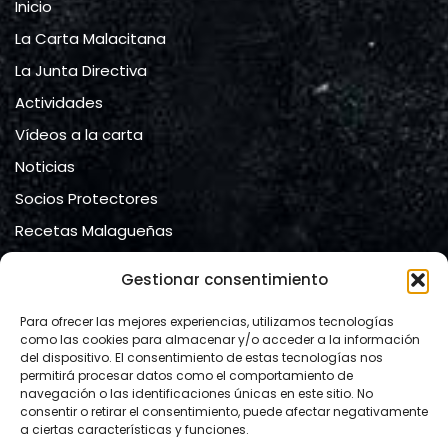
Inicio
La Carta Malacitana
La Junta Directiva
Actividades
Vídeos a la carta
Noticias
Socios Protectores
Recetas Malagueñas
Contacto
Gestionar consentimiento
Contacto
Para ofrecer las mejores experiencias, utilizamos tecnologías
como las cookies para almacenar y/o acceder a la información
del dispositivo. El consentimiento de estas tecnologías nos
Ateneo de Málaga
permitirá procesar datos como el comportamiento de
navegación o las identificaciones únicas en este sitio. No
calle Compañía, nº 2.
consentir o retirar el consentimiento, puede afectar negativamente
29008 Málaga
a ciertas características y funciones.