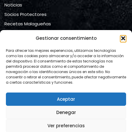
Noticias
Socios Protectores
Recetas Malagueñas
Contacto
Gestionar consentimiento
Contacto
Para ofrecer las mejores experiencias, utilizamos tecnologías
como las cookies para almacenar y/o acceder a la información
del dispositivo. El consentimiento de estas tecnologías nos
Ateneo de Málaga
permitirá procesar datos como el comportamiento de
navegación o las identificaciones únicas en este sitio. No
calle Compañía, nº 2.
consentir o retirar el consentimiento, puede afectar negativamente
29008 Málaga
a ciertas características y funciones.
Mail:
info@lacartamalacitana.org
Aceptar
Website:
https://www.lacartamalacitana.org/
Denegar
Ver preferencias
© Copyright 2024
La Carta Malacitana
Diseño:
La