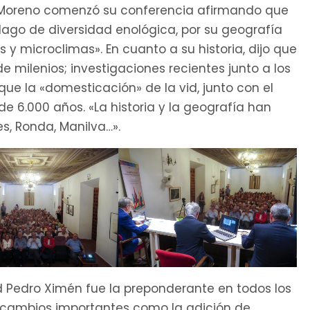
el Moreno comenzó su conferencia afirmando que
élago de diversidad enológica, por su geografía
s y microclimas». En cuanto a su historia, dijo que
e milenios; investigaciones recientes junto a los
e la «domesticación» de la vid, junto con el
e 6.000 años. «La historia y la geografía han
es, Ronda, Manilva…».
edad Pedro Ximén fue la preponderante en todos los
on cambios importantes como la adición de