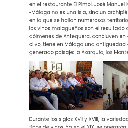
en el restaurante El Pimpi. José Manu
«Málaga no es una isla, sino un archipi
en la que se hallan numerosos territorio
los vinos malagueños son el resultado d
dólmenes de Antequera, concluyen en qu
olivo, tiene en Málaga una antiguedad d
generado paisaje: la Axarquía, los Mont
Durante los siglos XVII y XVIII, la vari
tipos de vinos. Ya en el XIX, se operar