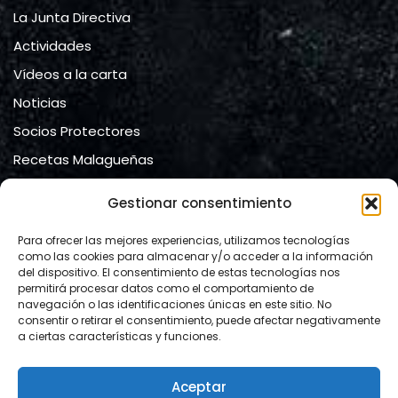
La Junta Directiva
Actividades
Vídeos a la carta
Noticias
Socios Protectores
Recetas Malagueñas
Contacto
Gestionar consentimiento
Contacto
Para ofrecer las mejores experiencias, utilizamos tecnologías
como las cookies para almacenar y/o acceder a la información
del dispositivo. El consentimiento de estas tecnologías nos
Ateneo de Málaga
permitirá procesar datos como el comportamiento de
navegación o las identificaciones únicas en este sitio. No
calle Compañía, nº 2.
consentir o retirar el consentimiento, puede afectar negativamente
29008 Málaga
a ciertas características y funciones.
Mail:
info@lacartamalacitana.org
Aceptar