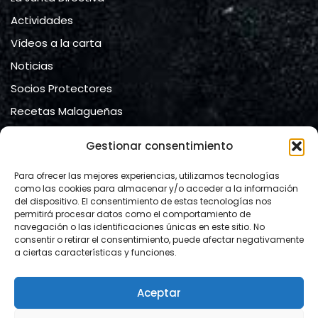
Actividades
Vídeos a la carta
Noticias
Socios Protectores
Recetas Malagueñas
Contacto
Gestionar consentimiento
Contacto
Para ofrecer las mejores experiencias, utilizamos tecnologías
como las cookies para almacenar y/o acceder a la información
del dispositivo. El consentimiento de estas tecnologías nos
Ateneo de Málaga
permitirá procesar datos como el comportamiento de
navegación o las identificaciones únicas en este sitio. No
calle Compañía, nº 2.
consentir o retirar el consentimiento, puede afectar negativamente
29008 Málaga
a ciertas características y funciones.
Mail:
info@lacartamalacitana.org
Aceptar
Website:
https://www.lacartamalacitana.org/