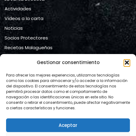
Actividades
Vídeos a la carta
Noticias
Socios Protectores
Recetas Malagueñas
Contacto
Gestionar consentimiento
Contacto
Para ofrecer las mejores experiencias, utilizamos tecnologías
como las cookies para almacenar y/o acceder a la información
del dispositivo. El consentimiento de estas tecnologías nos
Ateneo de Málaga
permitirá procesar datos como el comportamiento de
navegación o las identificaciones únicas en este sitio. No
calle Compañía, nº 2.
consentir o retirar el consentimiento, puede afectar negativamente
29008 Málaga
a ciertas características y funciones.
Mail:
info@lacartamalacitana.org
Aceptar
Website:
https://www.lacartamalacitana.org/