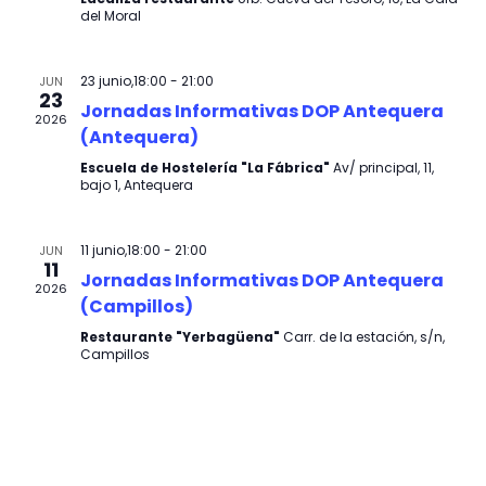
c
del Moral
i
i
ó
ó
23 junio,18:00
-
21:00
JUN
n
23
n
Jornadas Informativas DOP Antequera
2026
d
(Antequera)
d
e
Escuela de Hostelería "La Fábrica"
Av/ principal, 11,
e
bajo 1, Antequera
v
b
i
ú
11 junio,18:00
-
21:00
JUN
s
11
Jornadas Informativas DOP Antequera
s
2026
t
(Campillos)
q
a
Restaurante "Yerbagüena"
Carr. de la estación, s/n,
u
Campillos
s
e
d
d
e
a
E