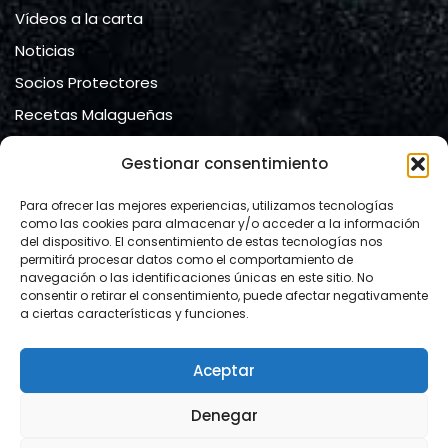
Vídeos a la carta
Noticias
Socios Protectores
Recetas Malagueñas
Contacto
Gestionar consentimiento
Contacto
Para ofrecer las mejores experiencias, utilizamos tecnologías
como las cookies para almacenar y/o acceder a la información
del dispositivo. El consentimiento de estas tecnologías nos
Ateneo de Málaga
permitirá procesar datos como el comportamiento de
navegación o las identificaciones únicas en este sitio. No
calle Compañía, nº 2.
consentir o retirar el consentimiento, puede afectar negativamente
29008 Málaga
a ciertas características y funciones.
Mail:
info@lacartamalacitana.org
Aceptar
Website:
https://www.lacartamalacitana.org/
Denegar