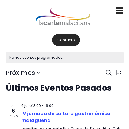
Contacto
No hay eventos programados.
N
N
Próximos
Buscar
Lista
a
a
Selecciona
Últimos Eventos Pasados
la
v
v
fecha.
e
e
6 julio,13:00
-
19:00
JUL
g
g
6
IV jornada de cultura gastronómica
2026
a
a
malagueña
c
Lacaliza restaurante
Urb. Cueva del Tesoro, 16, La Cala