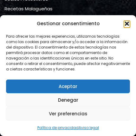
Recetas Malagueñas
Contacto
Gestionar consentimiento
Contacto
Para ofrecer las mejores experiencias, utilizamos tecnologías
como las cookies para almacenar y/o acceder a la información
del dispositivo. El consentimiento de estas tecnologías nos
Ateneo de Málaga
permitirá procesar datos como el comportamiento de
navegación o las identificaciones únicas en este sitio. No
calle Compañía, nº 2.
consentir o retirar el consentimiento, puede afectar negativamente
29008 Málaga
a ciertas características y funciones.
Mail:
info@lacartamalacitana.org
Aceptar
Website:
https://www.lacartamalacitana.org/
Denegar
Ver preferencias
© Copyright 2024
La Carta Malacitana
Diseño:
La
Leonera Comunicación
Política de privacidad
Aviso legal